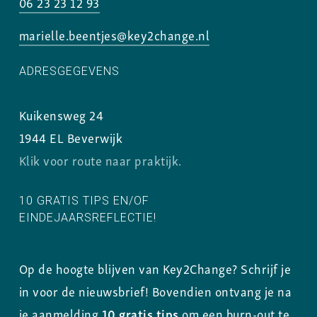
06 23 23 12 93
marielle.beentjes@key2change.nl
ADRESGEGEVENS
Kuikensweg 24
1944 EL Beverwijk
Klik voor route naar praktijk.
10 GRATIS TIPS EN/OF
EINDEJAARSREFLECTIE!
Op de hoogte blijven van Key2Change? Schrijf je
in voor de nieuwsbrief! Bovendien ontvang je na
je aanmelding
10 gratis tips
om een burn-out te