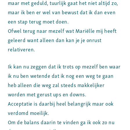
maar met geduld, tuurlijk gaat het niet altijd zo,
maar ik ben er wel van bewust dat ik dan even
een stap terug moet doen.
Ofwel terug naar mezelf wat Mariëlle mij heeft
geleerd want alleen dan kan je je onrust
relativeren.
Ik kan nu zeggen dat ik trots op mezelf ben waar
ik nu ben wetende dat ik nog een weg te gaan
heb alleen die weg zal steeds makkelijker
worden met gerust ups en downs.
Acceptatie is daarbij heel belangrijk maar ook
verdomd moeilijk.
Om de balans daarin te vinden ga ik ook zo nu