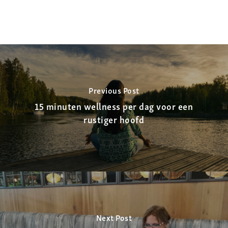
Previous Post
15 minuten wellness per dag voor een
rustiger hoofd
Next Post