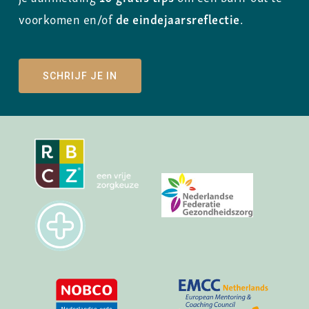
voorkomen en/of
de eindejaarsreflectie
.
SCHRIJF JE IN