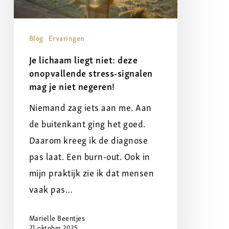
stress-
signalen
Blog
Ervaringen
mag
Je lichaam liegt niet: deze
je
onopvallende stress-signalen
niet
mag je niet negeren!
negeren!
Niemand zag iets aan me. Aan
de buitenkant ging het goed.
Daarom kreeg ik de diagnose
pas laat. Een burn-out. Ook in
mijn praktijk zie ik dat mensen
vaak pas…
Marielle Beentjes
21 oktober 2025