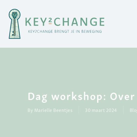
Skip
to
main
content
Dag workshop: Over 
By
Marielle Beentjes
30 maart 2024
Blo