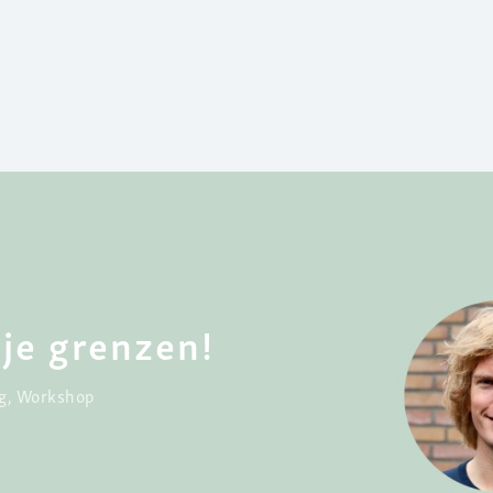
je grenzen!
g
,
Workshop